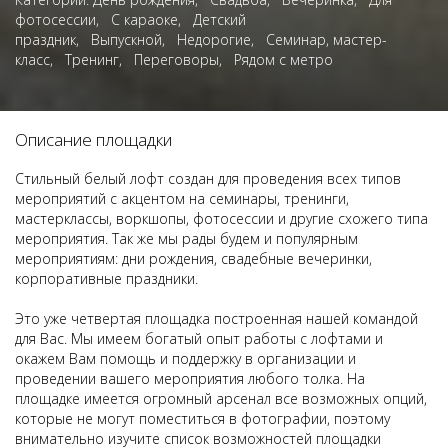
фотосессии
,
С караоке
,
Детский
праздник
,
Выпускной
,
Недорогие
,
Семинар, мастер-
класс
,
Тренинг
,
Переговоры
,
Рядом с метро
Описание площадки
Стильный белый лофт создан для проведения всех типов
мероприятий с акцентом на семинары, тренинги,
мастерклассы, воркшопы, фотосессии и другие схожего типа
мероприятия. Так же мы рады будем и популярным
мероприятиям: дни рождения, свадебные вечеринки,
корпоративные праздники.
Это уже четвертая площадка построенная нашей командой
для Вас. Мы имеем богатый опыт работы с лофтами и
окажем Вам помощь и поддержку в организации и
проведении вашего мероприятия любого толка. На
площадке имеется огромный арсенал все возможных опций,
которые не могут поместиться в фотографии, поэтому
внимательно изучите список возможностей площадки