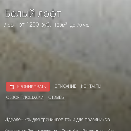
Белый лофт
от 1200 руб.
2
Лофт
120м
до 70 чел.
ОПИСАНИЕ
КОНТАКТЫ
БРОНИРОВАТЬ
ОБЗОР ПЛОЩАДКИ
ОТЗЫВЫ
Идеален как для тренингов так и для праздников
Категории:
День рождения
,
Свадьба
,
Вечеринка
,
Для