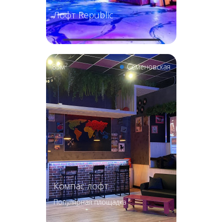
Лофт Republic
2
85м
Семеновская
Компас лофт
Популярная площадка