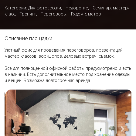
Категории:
Для фотосессии
,
Недорогие
,
Семинар, мастер-
класс
,
Тренинг
,
Переговоры
,
Рядом с метро
Описание площадки
Уютный офис для проведения переговоров, презентаций,
мастер классов, воркшопов, деловых встреч, съемок.
Все для полноценной офисной работы предусмотрено и есть
в наличии. Есть дополнительное место под хранение одежды
и вещей. Возможна долгосрочная аренда
Previous
Next