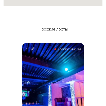
Похожие лофты
2
215м
Кропоткинская